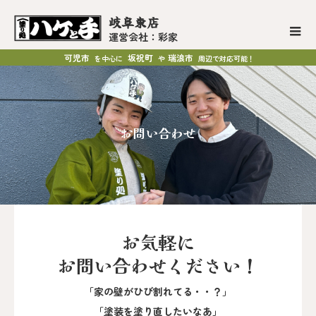
岐阜東店
運営会社：彩家
可児市
坂祝町
瑞浪市
を中心に
や
周辺で対応可能！
お問い合わせ
お気軽に
お問い合わせください！
「家の壁がひび割れてる・・？」
「塗装を塗り直したいなあ」