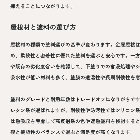
抑えることにつながります。
屋根材と塗料の選び方
屋根材の種類で塗料選びの基準が変わります。金属屋根
め、柔軟性と密着性に優れた塗料を選ぶと安心です。一
や既存の劣化度合いを確認して、下塗りでの含浸処理や
吸水性が低い材料も多く、塗膜の透湿性や長期耐候性を
塗料のグレードと耐用年数はトレードオフになりがちで
レタン系が選ばれますが、耐候性や防汚性ではシリコン
は熱吸収を考慮して高反射系の色や遮熱塗料を検討する
観と機能性のバランスで選ぶと満足度が高くなります。