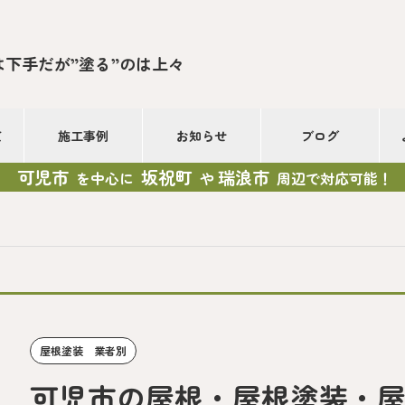
は下手だが”塗る”のは上々
て
施工事例
お知らせ
ブログ
可児市
坂祝町
瑞浪市
を中心に
や
周辺で対応可能！
屋根塗装 業者別
可児市の屋根・屋根塗装・