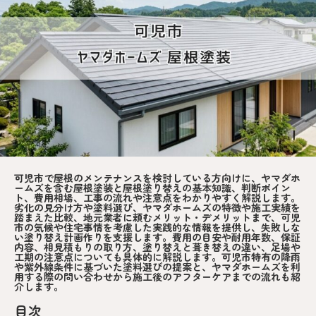
可児市で屋根のメンテナンスを検討している方向けに、ヤマダホ
ームズを含む屋根塗装と屋根塗り替えの基本知識、判断ポイン
ト、費用相場、工事の流れや注意点をわかりやすく解説します。
劣化の見分け方や塗料選び、ヤマダホームズの特徴や施工実績を
踏まえた比較、地元業者に頼むメリット・デメリットまで、可児
市の気候や住宅事情を考慮した実践的な情報を提供し、失敗しな
い塗り替え計画作りを支援します。費用の目安や耐用年数、保証
内容、相見積もりの取り方、塗り替えと葺き替えの違い、足場や
工期の注意点についても具体的に解説します。可児市特有の降雨
や紫外線条件に基づいた塗料選びの提案と、ヤマダホームズを利
用する際の問い合わせから施工後のアフターケアまでの流れも紹
介します。
目次