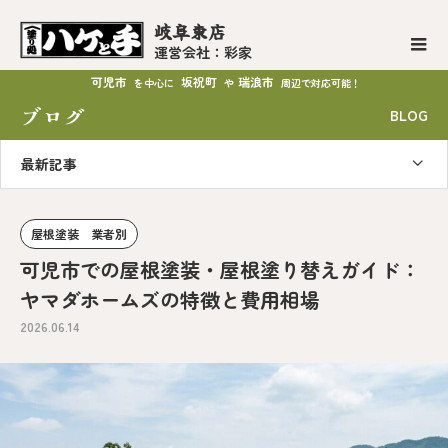
岐阜東店
運営会社：彩家
可児市
坂祝町
瑞浪市
を中心に
や
周辺で対応可能！
ブログ
BLOG
最新記事
屋根塗装 業者別
可児市での屋根塗装・屋根塗り替えガイド：
ヤマダホームズの特徴と費用相場
2026.06.14