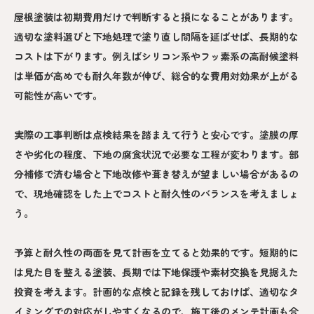
屋根塗装は初期費用だけで判断すると損になることがあります。
適切な塗料選びと下地処理で塗り直し間隔を延ばせば、長期的な
コストは下がります。例えばシリコン系やフッ素系の高耐候塗料
は単価が高めでも耐久年数が伸び、総合的な費用対効果が上がる
可能性が高いです。
実際の工事判断は点検結果を踏まえて行うと安心です。塗膜の厚
さや劣化の程度、下地の腐食状況で必要な工程が変わります。部
分補修で済む場合と下地改修や葺き替えが望ましい場合があるの
で、現地確認をした上でコストと耐久性のバランスを考えましょ
う。
予算と耐久性の両面を見て計画を立てると効果的です。短期的に
は見た目を整える塗装、長期では下地保護や素材交換を見据えた
投資を考えます。計画的な点検と記録を残しておけば、適切なタ
イミングでの対応がしやすくなるので、施工後のメンテ計画も合