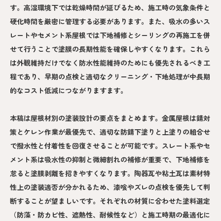
す。高湿環境下では乾燥時間が延びるため、施工時の気象条件と
硬化時間を厳密に管理する必要があります。また、吸水の多いス
レートやセメント系屋根では下地補修とシーリングの再施工を併
せて行うことで塗膜の長期性能を確保しやすくなります。これら
は外観維持だけでなく防水性能維持のためにも優先されるべき工
程であり、早期の点検と適切なクリーニング・下地処理が中長期
的なコスト低減につながりますます。
本稿は屋根材別の塗装設計の要点をまとめます。金属屋根は錆対
策とケレン作業が最優先で、適切な防錆下塗りと上塗りの組合せ
で撥水性と付着性を回復させることが可能です。スレート系やセ
メント系は吸水性の抑制と微細割れの補修が重要で、下地補修を
怠ると塗膜剥離を招きやすくなります。陶器瓦や粘土瓦は素材特
性上の塗装適否が分かれるため、漆喰やズレの点検を優先して判
断することが望ましいです。それぞれの材質に合わせた塗料選定
（防藻・防カビ性、遮熱性、耐候性など）と施工時期の最適化に