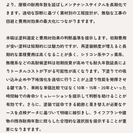
より、屋根の耐用年数を延ばしメンテナンスサイクルを長期化で
きます。適切な診断に基づく素材別の工程設計が、無駄な工事の
回避と費用対効果の最大化につながりますます。
本稿は塗料選定と費用対効果の判断基準を提示します。初期費用
が安い塗料は短期的には魅力的ですが、再塗装頻度が増えると長
期的な累積費用は高くなることが多く、シリコン系やフッ素系、
無機系などの高耐候塗料は初期投資が高めでも耐久年数延長によ
りトータルコストが下がる可能性が高くなります。下塗りでの吸
い込み止めや下地強化を適切に行うことが上塗り性能を発揮させ
る鍵であり、単純な単価比較ではなく10年・15年・20年といった
時間軸での寿命シミュレーションを提示して判断を助けることが
有効です。さらに、塗装で延命できる範囲と葺き替えが必要なケ
ースを点検データに基づいて明確に線引きし、ライフプランや建
物の残存耐用年数に照らした合理的な選択肢を提示することが重
要になりますます。