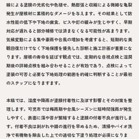
線による塗膜の光劣化や色褪せ、熱膨張と収縮による微細な亀裂
発生が屋根材に累積的なダメージを与えます。その結果として防
水性能の低下や下地の腐食、ビスや釘の緩みが生じやすく、早期
対応が遅れると部分補修では済まなくなる可能性が高まります。
気候変動による集中豪雨や台風の増加を考慮すると、短期的な美
観回復だけでなく下地保護を優先した診断と施工計画が重要にな
ります。屋根の寿命を延ばす観点では、定期的な目視点検と湿潤
期後の詳細点検を組み合わせることが有効であり、点検によって
塗装の可否と必要な下地処理の範囲を的確に判断することが最初
のステップになりますます。
本稿では、湿度や降雨が塗膜付着性に及ぼす影響とその対策を整
理します。可児市では梅雨期や台風シーズンに短時間強雨が発生
しやすく、表面に藻や苔が繁殖すると塗膜の付着不良が進行しま
す。付着不良は剥がれや錆の進行を早めるため、清掃やバイオ洗
浄で有機物を除去した上での適切な下塗り処理が必須になりま