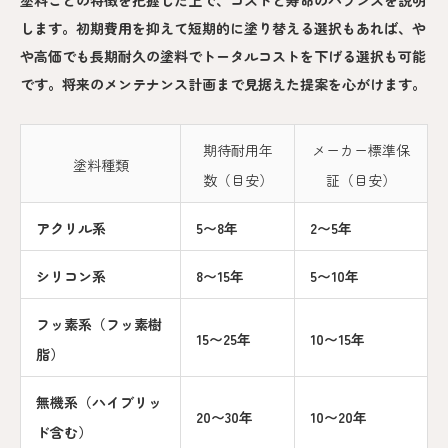
します。初期費用を抑えて短期的に塗り替える選択もあれば、や
や高価でも長期耐久の塗料でトータルコストを下げる選択も可能
です。将来のメンテナンス計画まで見据えた提案を心がけます。
期待耐用年
メーカー標準保
塗料種類
数（目安）
証（目安）
アクリル系
5〜8年
2〜5年
シリコン系
8〜15年
5〜10年
フッ素系（フッ素樹
15〜25年
10〜15年
脂）
無機系（ハイブリッ
20〜30年
10〜20年
ド含む）