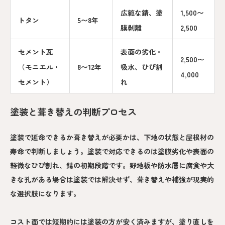
広範な錆、塗
1,500〜
トタン
5〜8年
膜剥離
2,500
セメント瓦
表面の劣化・
2,500〜
（モニエル・
8〜12年
吸水、ひび割
4,000
セメント）
れ
塗装と葺き替えの判断プロセス
塗装で延命できるか葺き替えが必要かは、下地の状態と屋根材の
寿命で判断しましょう。塗装で対応できるのは塗膜劣化や表面の
軽微なひび割れ、錆の初期段階です。野地板や防水層に腐食や大
きな孔がある場合は塗装では解決せず、葺き替えや補強が現実的
な選択肢になります。
コスト面では短期的には塗装の方が安く済みますが、塗り直しを