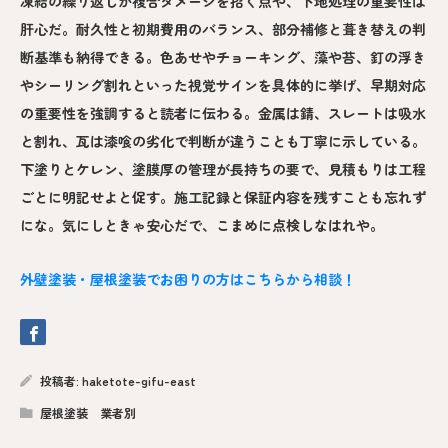
凍結の繰り返しが複合ダメージを招く点や、下地処理の重要性は
肝心だ。耐久性と初期費用のバランス、部分補修と葺き替えの判
断基準も納得できる。色あせやチョーキング、藻や苔、釘の浮き
やシーリング割れといった視覚サインを具体的に挙げ、早期対応
の重要性を強調すると読者に伝わる。金属は錆、スレートは吸水
と割れ、瓦は漆喰の劣化で判断が違うことも丁寧に示している。
下塗りとケレン、塗膜厚の管理が長持ちの要で、見積もりは工程
ごとに明記せよと促す。施工記録と保証内容を残すことも忘れず
にな。気にしときゃ安心だで、こまめに点検しなはれや。
外壁塗装・屋根塗装でお困りの方はこちらから相談！
投稿者:
haketote-gifu-east
屋根塗装 業者別