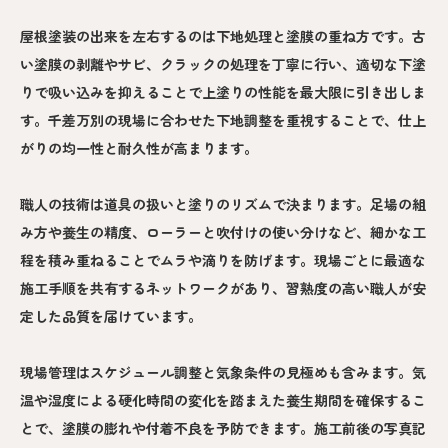
屋根塗装の出来を左右するのは下地処理と塗膜の重ね方です。古
い塗膜の剥離やサビ、クラックの処理を丁寧に行い、適切な下塗
りで吸い込みを抑えることで上塗りの性能を最大限に引き出しま
す。千差万別の現場に合わせた下地調整を重視することで、仕上
がりの均一性と耐久性が高まります。
職人の技術は道具の扱いと塗りのリズムで決まります。足場の組
み方や養生の精度、ローラーと吹付けの使い分けなど、細かな工
程を積み重ねることでムラや滴りを防げます。現場ごとに最適な
施工手順を共有するネットワークがあり、習熟度の高い職人が安
定した品質を届けています。
現場管理はスケジュール調整と気象条件の見極めも含みます。気
温や湿度による硬化時間の変化を踏まえた養生期間を確保するこ
とで、塗膜の膨れや付着不良を予防できます。施工前後の写真記