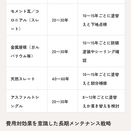
セメント瓦／コ
10〜15年ごとに塗替
ロニアル（スレ
20〜30年
えと下地点検
ート）
10〜15年ごとに防錆
金属屋根（ガル
20〜30年
塗装やシーリング確
バリウム等）
認
10〜15年ごとに塗替
天然スレート
40〜60年
えと部分補修
アスファルトシ
8〜12年ごとに塗替
20〜30年
ングル
えか葺き替えを検討
費用対効果を意識した長期メンテナンス戦略