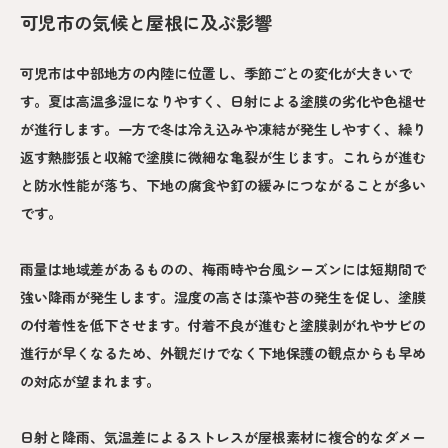
可児市の気候と屋根に及ぶ影響
可児市は中部地方の内陸に位置し、季節ごとの変化が大きいで
す。夏は高温多湿になりやすく、日射による塗膜の劣化や色褪せ
が進行します。一方で冬は冷え込みや凍結が発生しやすく、繰り
返す熱膨張と収縮で塗膜に微細な亀裂が生じます。これらが進む
と防水性能が落ち、下地の腐食や釘の緩みにつながることが多い
です。
雨量は地域差があるものの、梅雨時や台風シーズンには短期間で
強い降雨が発生します。湿度の高さは藻や苔の発生を促し、塗膜
の付着性を低下させます。付着不良が進むと塗膜剥がれやサビの
進行が早くなるため、外観だけでなく下地保護の観点からも早め
の対応が望まれます。
日射と降雨、気温差によるストレスが屋根素材に複合的なダメー