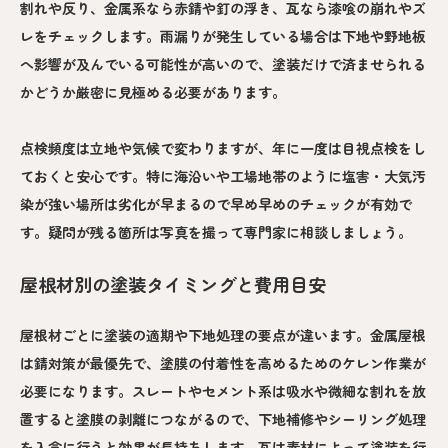
割れや反り、金属系なら赤錆や釘の浮き、瓦なら漆喰の崩れやズ
レをチェックします。雨漏りが発生している場合は下地や野地板
へ影響が及んでいる可能性が高いので、塗装だけで済ませられる
かどうか厳密に見極める必要があります。
点検頻度は立地や気候で変わりますが、年に一度は目視点検をし
ておくと安心です。特に海沿いや工場地帯のように塩害・大気汚
染が強い場所は劣化が早まるので早め早めのチェックが有効で
す。疑問が残る箇所は写真を撮って専門家に相談しましょう。
屋根材別の塗装タイミングと費用目安
屋根材ごとに塗装の適期や下地処理の要点が違います。金属屋根
は錆対策が最優先で、塗膜の付着性を高めるためのケレン作業が
必要になります。スレートやセメント系は吸水や微細な割れを放
置すると塗膜の剥離につながるので、下地補修やシーリング処理
を入念に行うと効果が長持ちします。瓦は素材によって塗装を行