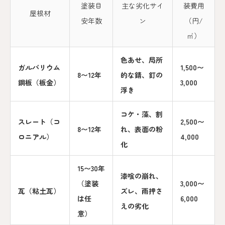
塗装目
主な劣化サイ
装費用
屋根材
安年数
ン
（円/
㎡）
色あせ、局所
ガルバリウム
1,500〜
8〜12年
的な錆、釘の
鋼板（板金）
3,000
浮き
コケ・藻、割
スレート（コ
2,500〜
8〜12年
れ、表面の粉
ロニアル）
4,000
化
15〜30年
漆喰の崩れ、
（塗装
3,000〜
瓦（粘土瓦）
ズレ、雨押さ
は任
6,000
えの劣化
意）