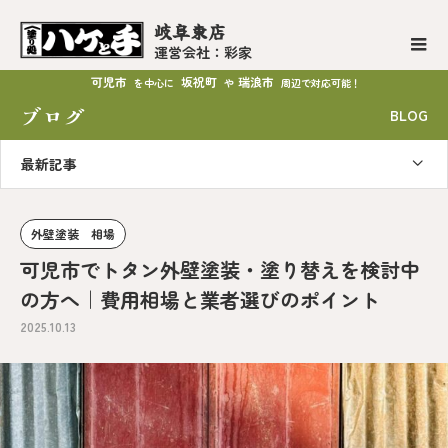
岐阜東店
運営会社：彩家
可児市
坂祝町
瑞浪市
を中心に
や
周辺で対応可能！
ブログ
BLOG
最新記事
外壁塗装 相場
可児市でトタン外壁塗装・塗り替えを検討中
の方へ｜費用相場と業者選びのポイント
2025.10.13