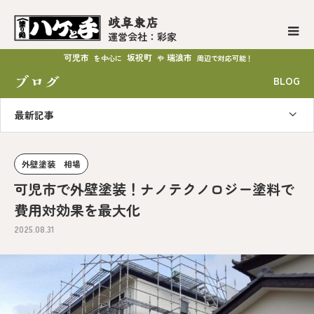
岐阜東店
運営会社：彩家
可児市
坂祝町
瑞浪市
を中心に
や
周辺で対応可能！
ブログ
BLOG
最新記事
外壁塗装 相場
可児市で外壁塗装！ナノテクノロジー塗料で
費用対効果を最大化
2025.08.31