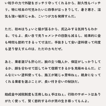
い粒子の力で外壁をガッチリ守ってくれるから、耐久性もバッチ
リ。特に岐阜の可児みたいに四季がはっきりして、暑さ寒さ、湿
気も強い場所じゃあ、こいつが力を発揮すんだ。
ただ、初めはちょいと値が張るから、尻込みする気持ちもわか
る。でもよ、長い目で見りゃメンテの回数も減るし、結果的に金
も時間も節約できるって寸法だ。手抜きして安い塗料使って何度
も塗り替えすんのは、ただのカモだぜ。
あと、業者選びも肝心だ。腕の立つ職人か、保証がしっかりして
るか、顔を合わせて話してみて信頼できるかを見極めるんだ。ど
んなにいい塗料使っても、施工が雑じゃ意味ねぇ。親身になって
くれる業者を選ぶことが、長い付き合いの秘訣だ。
助成金や減税制度も活用しねぇ手はねぇ。行政のサポートはあり
がたく使って、賢く節約するのが男の生き様ってもんよ。